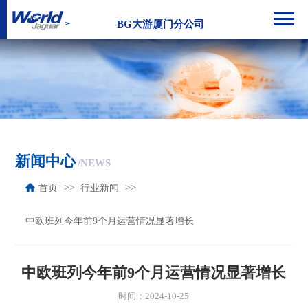
BG大游厦门分公司
新闻中心
/NEWS
首页
行业新闻
中欧班列今年前9个月运营情况显著增长
中欧班列今年前9个月运营情况显著增长
时间：2024-10-25