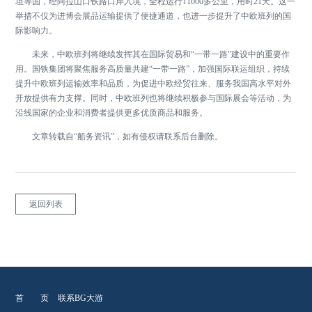
坦等国，经阿拉山口铁路口岸入境，全程运行11000多公里，用时21天。这一
举措不仅为进博会展品运输提供了便捷通道，也进一步提升了中欧班列的国
际影响力。
未来，中欧班列将继续发挥其在国际贸易和“一带一路”建设中的重要作
用。国铁集团将聚焦服务高质量共建“一带一路”，加强国际联运组织，持续
提升中欧班列运输效率和品质，为促进中欧经贸往来、服务我国高水平对外
开放提供有力支撑。同时，中欧班列也将继续积极参与国际展会等活动，为
沿线国家的企业和消费者提供更多优质商品和服务。
文章转载自“船务资讯”，如有侵权请联系后台删除。
返回列表
首 页
联系BG大游