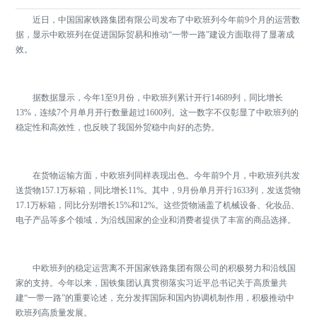
近日，中国国家铁路集团有限公司发布了中欧班列今年前9个月的运营数
据，显示中欧班列在促进国际贸易和推动“一带一路”建设方面取得了显著成
效。
据数据显示，今年1至9月份，中欧班列累计开行14689列，同比增长
13%，连续7个月单月开行数量超过1600列。这一数字不仅彰显了中欧班列的
稳定性和高效性，也反映了我国外贸稳中向好的态势。
在货物运输方面，中欧班列同样表现出色。今年前9个月，中欧班列共发
送货物157.1万标箱，同比增长11%。其中，9月份单月开行1633列，发送货物
17.1万标箱，同比分别增长15%和12%。这些货物涵盖了机械设备、化妆品、
电子产品等多个领域，为沿线国家的企业和消费者提供了丰富的商品选择。
中欧班列的稳定运营离不开国家铁路集团有限公司的积极努力和沿线国
家的支持。今年以来，国铁集团认真贯彻落实习近平总书记关于高质量共
建“一带一路”的重要论述，充分发挥国际和国内协调机制作用，积极推动中
欧班列高质量发展。